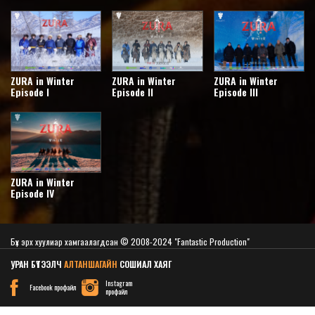
ZURA in Winter
ZURA in Winter
ZURA in Winter
Episode I
Episode II
Episode III
ZURA in Winter
Episode IV
Бүх эрх хуулиар хамгаалагдсан © 2008-2024 "Fantastic Production"
Вэб сайт
ыг:
Грийн софт ХХК
УРАН БҮТЭЭЛЧ
АЛТАНШАГАЙН
СОШИАЛ ХАЯГ
Дуудлагын төв
Instagram
Facebook профайл
профайл