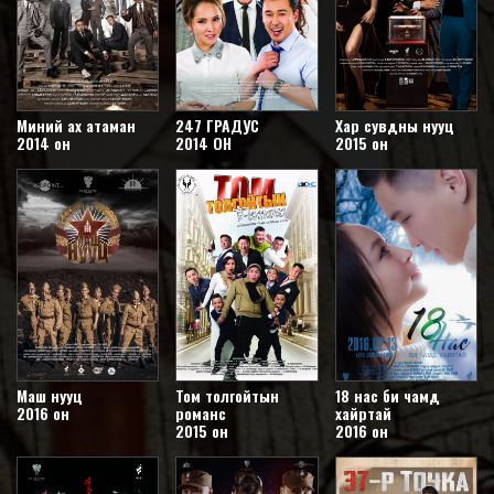
Миний ах атаман
247 ГРАДУС
Хар сувдны нууц
2014 он
2014 ОН
2015 он
Маш нууц
Том толгойтын
18 нас би чамд
2016 он
романс
хайртай
2015 он
2016 он