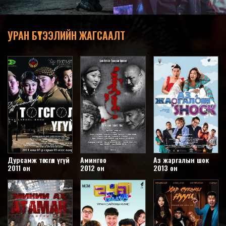
УРАН БҮТЭЭЛИЙН ЖАГСААЛТ
Дурсамж төгсгөл үгүй
Амингоо
Аз жаргалын шок
2011 он
2012 он
2013 он