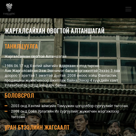
ЖАРГАЛСАЙХАН ОВОГТОЙ АЛТАНШАГАЙ
ТАНИЛЦУУЛГА
Жаргалсайхан овогтой Алтаншагай
1986.06.17 нд Хэнтий аймгийн Өндөрхаан хотод төрсөн.
Аав Жаргалсайхан Ээж Энхчимэг багш мэргэжилтэй.Эхээс 3 лаа
доороо 1 эрэгтэй 1 эмэгтэй дүүтэй. 2008 оноос хойш Фантастик
продакшны жүжигчинээр ажиллаж байна.Эхнэр 4 хүүхдийн хамт
Улаанбаатар хотод амьдарч байна
БОЛОВСРОЛ
2003 онд Хэнтий аймгийн Тэмүүжин цогцолбор сургуулийг төгссөн.
2008 онд Соёл Урлагийн Их сургуулийг жүжигчин мэргэжлээр
төгссөн.
УРАН БҮТЭЭЛИЙН ЖАГСААЛТ