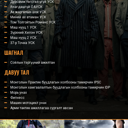
Дурсамж төгсгөл үгүй УСК
Ялагдашгүй ОАУСК
Аз жаргалын шок УСК
Миний ах атаман УСК
Том Толгойтын Романс УСК
Маш нууц 1 УСК
Зүрхний Хилэн УСК
Маш нууц 2 УСК
37-р Точка УСК
ШАГНАЛ
Соёлын тэргүүний ажилтан
ДАВУУ ТАЛ
Монголын Практик буудлагын холбооны тамирчин IPSC
Монголын хамгаалалтын буудлагын холбооны тамирчин IDP
Морь унах
Фитнесс
Машин мотоцикл унах
Арми тактик ажиллагаа сургалт авсан