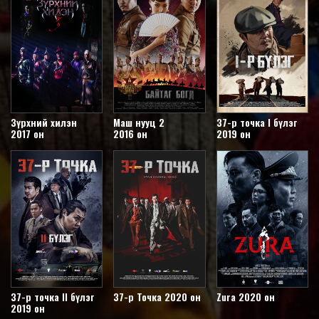
Зүрхний хилэн
Маш нууц 2
37-р точка I бүлэг
2017 он
2016 он
2019 он
37-р точка II бүлэг
37-р Точка 2020 он
Zura 2020 он
2019 он