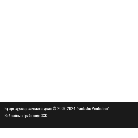
Бүх эрх хуулиар хамгаалагдсан © 2008-2024 "Fantastic Production"
Вэб сайт
ыг:
Грийн софт ХХК
Дуудлагын төв