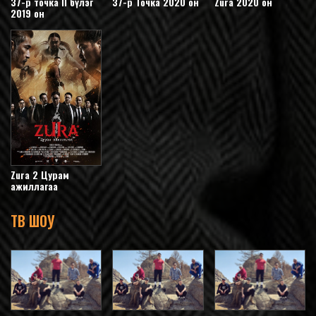
37-р точка II бүлэг
37-р Точка 2020 он
Zura 2020 он
2019 он
Zura 2 Цурам
ажиллагаа
ТВ ШОУ