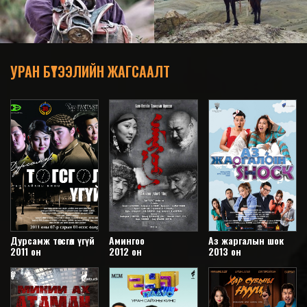
УРАН БҮТЭЭЛИЙН ЖАГСААЛТ
Дурсамж төгсгөл үгүй
Амингоо
Аз жаргалын шок
2011 он
2012 он
2013 он