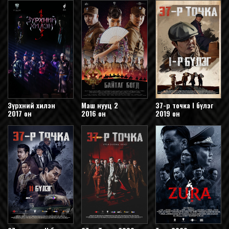
Зүрхний хилэн
Маш нууц 2
37-р точка I бүлэг
2017 он
2016 он
2019 он