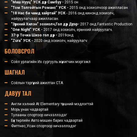
"Маш Нууц" УСК дүр Самбуу -
2015 он
"Том Толгойтын Романс" УСК -
2015 онд зохиолчоор ажилласан
"18 Нас би чамд хайртай" УСК
- 2016 онд кинонд зохиолч,
найруулагчаар ажилласан.
"Зүрхний Хилэн" зохиолч,Гол дүр Дүгэр-
2017 онд Fantastic Production
"One Night" УСК -
2017 онд зохиолч, ерөнхий найруулагч.
37-р Точка Шизо гол дүр -
2019онд
"Zura" УСК -
2020 онд зохиолч, найруулагч
БОЛОВСРОЛ
Соёл урлагийн Их сургууль жүжигчин мэргэжл
ШАГНАЛ
Соёлын тэргүүний ажилтан СТА
ДАВУУ ТАЛ
Англи хэлний At Elementary түвшний мэдлэгтэй
Морь унах чадвартай
Тулааны спортоор хичээллэдэг
Бүх төрлийн Авто машин барих чадвартай
Фиттнес,Усан спортоор хичээллэдэг