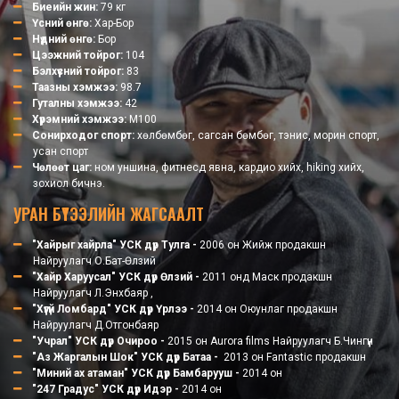
Биеийн жин:
79 кг
Үсний өнгө:
Хар-Бор
Нүдний өнгө:
Бор
Цээжний тойрог:
104
Бэлхүүсний тойрог:
83
Таазны хэмжээ:
98.7
Гуталны хэмжээ:
42
Хүрэмний хэмжээ:
М100
Сонирходог спорт:
хөлбөмбөг, сагсан бөмбөг, тэнис, морин спорт,
усан спорт
Чөлөөт цаг:
ном уншина, фитнесд явна, кардио хийх, hiking хийх,
зохиол бичнэ.
УРАН БҮТЭЭЛИЙН ЖАГСААЛТ
"Хайрыг хайрла" УСК дүр Тулга -
2006 он Жийж продакшн
Найруулагч О.Бат-Өлзий
"Хайр Харуусал" УСК дүр Өлзий -
2011 онд Маск продакшн
Найруулагч Л.Энхбаяр ,
"Хүүгүй Ломбард" УСК дүр Үрлээ -
2014 он Оюунлаг продакшн
Найруулагч Д.Отгонбаяр
"Учрал" УСК дүр Очироо -
2015 он Aurora films Найруулагч Б.Чингүүн
"Аз Жаргалын Шок" УСК дүр Батаа -
2013 он
Fantastic продакшн
"Миний ах атаман" УСК дүр Бамбарууш -
2014 он
"247 Градус" УСК дүр Идэр -
2014 он