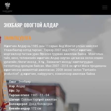
ЭНХБАЯР ОВОГТОЙ АЛДАР
ТАНИЛЦУУЛГА
Жүжигчин Алдар нь 1985 оны 11сарын 4нд Монгол улсын нийслэл
Улаанбаатар хотод төрсөн . Тэрээр 2007 онд СУИС-г жүжигчин
мэргэжлээр төгсөж уран бүтээлээ туурвин ажиллаж байна . Монголын
тайз, кино, телевизийн жүжигчин Алдар оюутан цагаасаа эхлэн хошин
урлагийн /Өнгөт инээд , Х-түц , Захиалагт инээд/ хамтлагуудын
тоглолтонд оролцож байсан. Мөн 2007 - 2016 он хүртэл Маск продакшны
жүжигчинээр амжилттай ажилласан. 2008 оноос эхлэн "Fantastic
production" -д жүжигчин, найруулагч, зохиолчоор ажиллаж байна.
Овог
: Энхбаяр
Нэр:
Алдар
Хүйс:
Эр
Төрсөн огноо:
1985 - 11 - 04
Шагнал:
Соёлын тэргүүний ажилтан
Боловрсрол:
Дээд боловсрол
Биеийн өндөр:
172 см