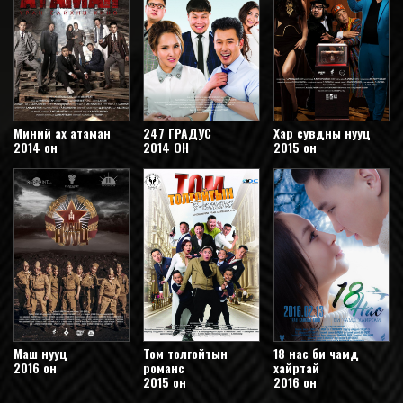
Миний ах атаман
247 ГРАДУС
Хар сувдны нууц
2014 он
2014 ОН
2015 он
Маш нууц
Том толгойтын
18 нас би чамд
2016 он
романс
хайртай
2015 он
2016 он