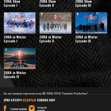
ZURA Show
ZURA Show
ZURA Show
Episode I
Episode II
Episode III
ZURA in Winter
ZURA in Winter
ZURA in Winter
Episode I
Episode II
Episode III
ZURA in Winter
Episode IV
Бүх эрх хуулиар хамгаалагдсан © 2008-2024 "Fantastic Production"
Вэб сайт
ыг:
Грийн софт ХХК
УРАН БҮТЭЭЛЧ
АЛДАРЫН
СОШИАЛ ХАЯГ
Instagram
Дуудлагын төв
Facebook профайл
профайл