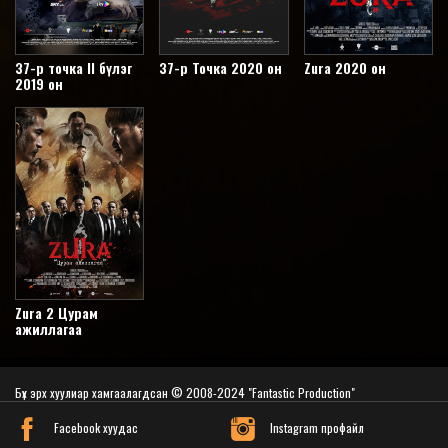
37-р точка II бүлэг
37-р Точка 2020 он
Zura 2020 он
2019 он
Zura 2 Цурам
ажиллагаа
Бүх эрх хуулиар хамгаалагдсан © 2008-2024 "Fantastic Production"
Вэб сайт
ыг:
Грийн софт ХХК
Facebook хуудас
Instagram профайл