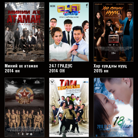
Миний ах атаман
247 ГРАДУС
Хар сувдны нууц
2014 он
2014 ОН
2015 он