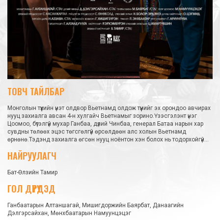
ТОВЧ ТАЙЛБАР
Монголын түүхийн үнэт олдвор Вьетнамд олдож түүнийг эх орондоо авчирах
нууц захиалга авсан 4-н хулгайч Вьетнамыг зорино.Үзэсгэлэнт үнэг
Цоомоо, бүтэлгүй мухар Ганбаа, дүлий Чинбаа, генерал Батаа нарын хар
сувдны төлөөх эцэс төгсгөлгүй өрсөлдөөн алс холын Вьетнамд
өрнөнө.Тэдэнд захиалга өгсөн нууц ноёнтон хэн болох нь тодорхойгүй...
НАЙРУУЛАГЧ
Бат-Өлзийн Тамир
ГОЛ ДҮРҮҮДЭД
Ганбаатарын Алтаншагай, Мишигдоржийн Баярбат, Данаагийн
Дэлгэрсайхан, Мөнхбаатарын Намуунцэцэг