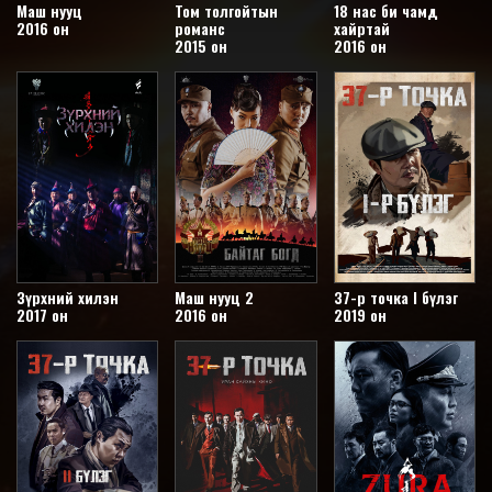
Маш нууц
Том толгойтын
18 нас би чамд
2016 он
романс
хайртай
2015 он
2016 он
Зүрхний хилэн
Маш нууц 2
37-р точка I бүлэг
2017 он
2016 он
2019 он