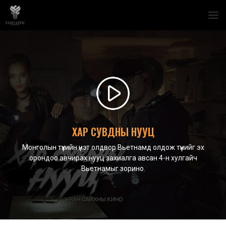
ХАР СУВДНЫ НУУЦ
Монголын түүхийн үнэт олдвор Вьетнамд олдож түүнийг эх
орондоо авчирах нууц захиалга авсан 4-н хулгайч
Вьетнамыг зорино.