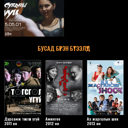
БУСАД БҮРЭН БҮТЭЭЛҮҮД
Дурсамж төгсгөл үгүй
Амингоо
Аз жаргалын шок
2011 он
2012 он
2013 он