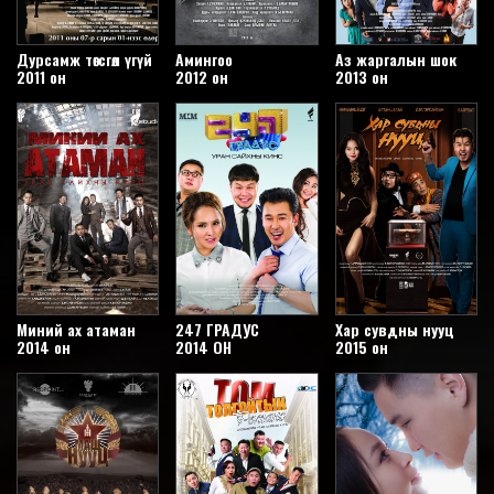
Дурсамж төгсгөл үгүй
Амингоо
Аз жаргалын шок
2011 он
2012 он
2013 он
Миний ах атаман
247 ГРАДУС
Хар сувдны нууц
2014 он
2014 ОН
2015 он