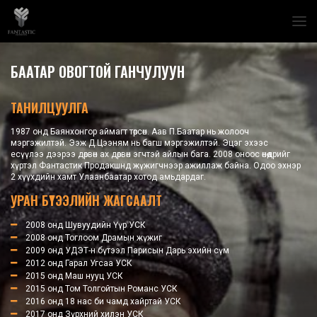
БААТАР ОВОГТОЙ ГАНЧУЛУУН
ТАНИЛЦУУЛГА
1987 онд Баянхонгор аймагт төрсөн. Аав П.Баатар нь жолооч
мэргэжилтэй. Ээж Д.Цээням нь багш мэргэжилтэй. Эцэг эхээс
есүүлээ дээрээ дөрвөн ах дөрвөн эгчтэй айлын бага. 2008 оноос өнөөдрийг
хүртэл Фантастик Продакшнд жүжигчнээр ажиллаж байна. Одоо эхнэр
2 хүүхдийн хамт Улаанбаатар хотод амьдардаг.
УРАН БҮТЭЭЛИЙН ЖАГСААЛТ
2008 онд Шувуудийн Үүр УСК
2008 онд Тоглоом Драмын жүжиг
2009 онд УДЭТ-н бүтээл Парисын Дарь эхийн сүм
2012 онд Гарал Угсаа УСК
2015 онд Маш нууц УСК
2015 онд Том Толгойтын Романс УСК
2016 онд 18 нас би чамд хайртай УСК
2017 онд Зүрхний хилэн УСК