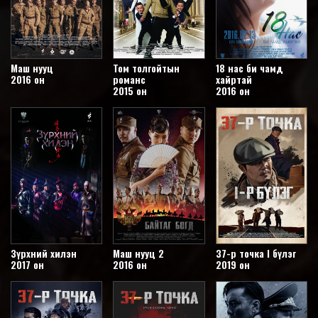
Маш нууц
Том толгойтын
18 нас би чамд
2016 он
романс
хайртай
2015 он
2016 он
Зүрхний хилэн
Маш нууц 2
37-р точка I бүлэг
2017 он
2016 он
2019 он