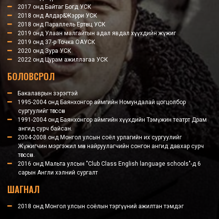
2017 онд Байтаг Богд УСК
2018 онд Алдар&Жэрри УСК
2018 онд Параллель Ертөнц УСК
2019 онд Улаан малгайтын адал явдал хүүхдийн жүжиг
2019 онд 37-р Точка ОАУСК
2020 онд Зура УСК
2022 онд Цурам ажиллагаа УСК
БОЛОВСРОЛ
Бакалаврын зэрэгтэй
1995-2004 онд Баянхонгор аймгийн Номундалай цогцолбор
сургуулийг төгссөн
1991-2004 онд Баянхонгор аймгийн хүүхдийн Тэмүжин театрт Драм
ангид сурч байсан.
2004-2008 онд Монгол улсын соёл урлагийн их сургуулийг
Жүжигчин мэргэжил мөн найруулагчийн сонгон ангид давхар сурч
төгссөн.
2016 онд Мальта улсын "Club Class English language schools"-д 6
сарын Англи хэлний сургалт
ШАГНАЛ
2018 онд Монгол улсын соёлын тэргүүний ажилтан тэмдэг