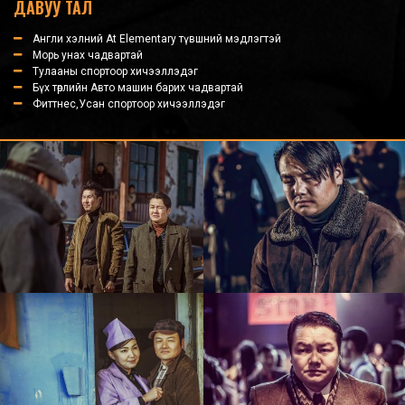
ДАВУУ ТАЛ
Англи хэлний At Elementary түвшний мэдлэгтэй
Морь унах чадвартай
Тулааны спортоор хичээллэдэг
Бүх төрлийн Авто машин барих чадвартай
Фиттнес,Усан спортоор хичээллэдэг