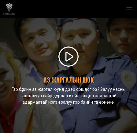
АЗ ЖАРГАЛЫН ШОК
Гэр бүлийн аз жаргал юунд дээр оршдог бэ? Залуу насны
гал халуун хайр дурлал үл ойлголцол ээдрээтэй
адармаатай нэгэн залуу гэр бүлийн түүх өрнөнө.