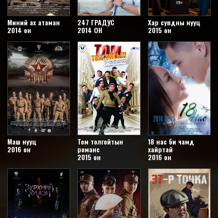
Миний ах атаман
247 ГРАДУС
Хар сувдны нууц
2014 он
2014 ОН
2015 он
Маш нууц
Том толгойтын
18 нас би чамд
2016 он
романс
хайртай
2015 он
2016 он