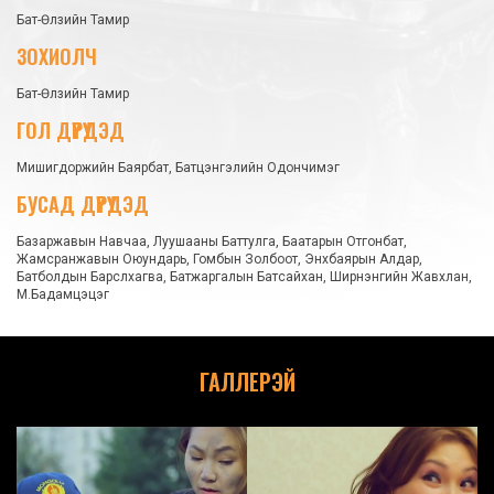
Бат-Өлзийн Тамир
ЗОХИОЛЧ
Бат-Өлзийн Тамир
ГОЛ ДҮРҮҮДЭД
Мишигдоржийн Баярбат, Батцэнгэлийн Одончимэг
БУСАД ДҮРҮҮДЭД
Базаржавын Навчаа, Луушааны Баттулга, Баатарын Отгонбат,
Жамсранжавын Оюундарь, Гомбын Золбоот, Энхбаярын Алдар,
Батболдын Барслхагва, Батжаргалын Батсайхан, Ширнэнгийн Жавхлан,
М.Бадамцэцэг
ГАЛЛЕРЭЙ