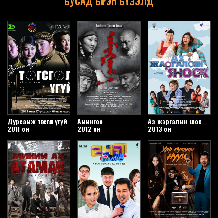
БУСАД БҮРЭН БҮТЭЭЛҮҮД
Дурсамж төгсгөл үгүй
Амингоо
Аз жаргалын шок
2011 он
2012 он
2013 он