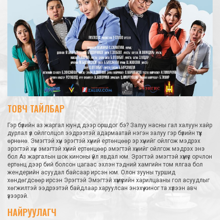
ТОВЧ ТАЙЛБАР
Гэр бүлийн аз жаргал юунд дээр оршдог бэ? Залуу насны гал халуун хайр
дурлал үл ойлголцол ээдрээтэй адармаатай нэгэн залуу гэр бүлийн түүх
өрнөнө. Эмэгтэй хүн эрэгтэй хүний ертөнцөөр эр хүнийг ойлгож мэдрэх
эрэгтэй хүн эмэгтэй хүний ертөнцөөр эмэгтэй хүнийг ойлгож мэдрэх энэ
бол Аз жаргалын шок киноны үйл явдал юм. Эрэгтэй эмэгтэй хүмүүс орчлон
ертөнц дээр бий болсон цагаас эхлэн тэдний хамгийн том ялгаа бол
жендерийн асуудал байсаар ирсэн юм. Олон зууны туршид
хөндөгдсөөр ирсэн Эрэгтэй Эмэгтэй хүмүүсийн харилцааны гол асуудлыг
хөгжилтэй ээдрээтэй байдлаар харуулсан энэхүү киног та хүлээн авч
үзээрэй.
НАЙРУУЛАГЧ