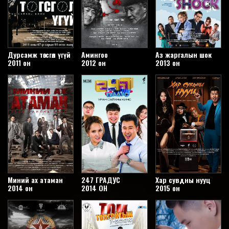
Дурсамж төгсгөл үгүй
Амингоо
Аз жаргалын шок
2011 он
2012 он
2013 он
Миний ах атаман
247 ГРАДУС
Хар сувдны нууц
2014 он
2014 ОН
2015 он