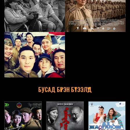
БУСАД БҮРЭН БҮТЭЭЛҮҮД