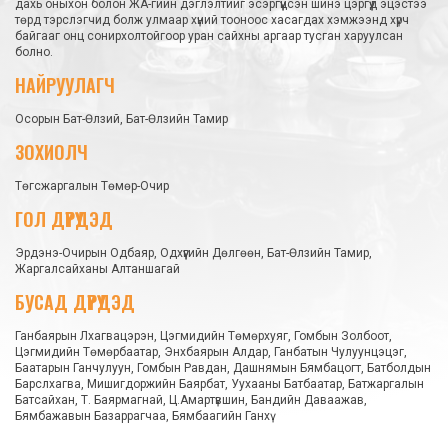
дахь оныхон болон ЖА-гийн дэглэлтийг эсэргүүцсэн шинэ цэргүүд эцэстээ
төрд тэрслэгчид болж улмаар хүний тооноос хасагдах хэмжээнд хүрч
байгааг онц сонирхолтойгоор уран сайхны аргаар тусган харуулсан
болно.
НАЙРУУЛАГЧ
Осорын Бат-Өлзий, Бат-Өлзийн Тамир
ЗОХИОЛЧ
Төгсжаргалын Төмөр-Очир
ГОЛ ДҮРҮҮДЭД
Эрдэнэ-Очирын Одбаяр, Одхүүгийн Дөлгөөн, Бат-Өлзийн Тамир,
Жаргалсайханы Алтаншагай
БУСАД ДҮРҮҮДЭД
Ганбаярын Лхагвацэрэн, Цэгмидийн Төмөрхуяг, Гомбын Золбоот,
Цэгмидийн Төмөрбаатар, Энхбаярын Алдар, Ганбатын Чулуунцэцэг,
Баатарын Ганчулуун, Гомбын Равдан, Дашнямын Бямбацогт, Батболдын
Барслхагва, Мишигдоржийн Баярбат, Уухааны Батбаатар, Батжаргалын
Батсайхан, Т. Баярмагнай, Ц.Амартүвшин, Бандийн Даваажав,
Бямбажавын Базаррагчаа, Бямбаагийн Ганхү