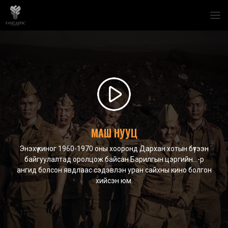
МАШ НУУЦ
Энэхүү киног 1960-1970 оны хооронд Дархан хотын бүтээн
байгуулалтад оролцож байсан Барилгын цэргийн...-р
ангид болсон явдлаас сэдэвлэн уран сайхны кино болгон
хийсэн юм.