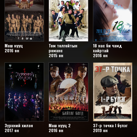
Маш нууц
Том толгойтын
18 нас би чамд
2016 он
романс
хайртай
2015 он
2016 он
Зүрхний хилэн
Маш нууц 2
37-р точка I бүлэг
2017 он
2016 он
2019 он