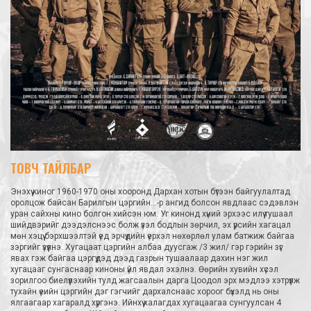
ТОВЧ ТАЙЛБАР
Энэхүү киног 1960-1970 оны хооронд Дархан хотын бүтээн байгуулалтад
оролцож байсан Барилгын цэргийн...-р ангид болсон явдлаас сэдэвлэн
уран сайхны кино болгон хийсэн юм. Уг кинонд хүний эрхээс илүү тушаал
шийдвэрийг дээдэлснээс болж үзэл бодлын зөрчил, эх үрсийн хагацал
мөн хэцүү бэрхшээлтэй үед эрчүүдийн үерхэл нөхөрлөл улам батжиж байгаа
зэргийг үзүүлнэ. Хугацаат цэргийн албаа дуусгаж /3 жил/ гэр гэрийн зүг
явах гэж байгаа цэргүүдэд дээд газрын тушаалаар дахин нэг жил
хугацааг сунгаснаар киноны үйл явдал эхэлнэ. Өөрийн хувийн хүсэл
зорилгоо биелүүлэхийн тулд жагсаалын дарга Цоодол эрх мэдлээ хэтрүүлж
тухайн үеийн цэргийн дэг гэгчийг дархалснаас хороог бүхэлд нь оны
ялгаагаар хагаралд хүргэнэ. Ийнхүү халагдах хугацаагаа сунгуулсан 4