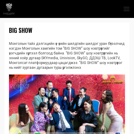
BIG SHOW
Монголын тайз дэлгэцийн үе үеийн шилдгийн шилдэг уран бүтээлчид
нэгдэн Монголын хамгийн том "BIG SHOW" шоу нэвтрүүлгийг
үзэгчдийн хүртээл болгоод байна. "BIG SHOW" шоу нэвтрүүлгийн нь
эхний хоёр дугаар SKYmedia, Univision, SkyGO, ДДЭШ ТВ, LookTV,
Монголсат платформуудаар цацагджээ. "BIG SHOW" шоу нэвтрүүлэг
нь нийт зургаан дугаарын турш үргэлжлэнэ.