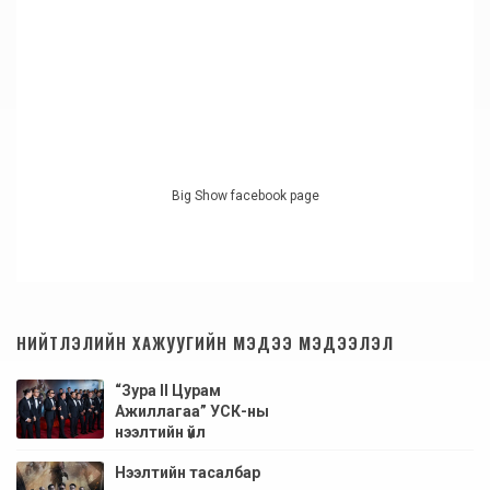
Big Show facebook page
НИЙТЛЭЛИЙН ХАЖУУГИЙН МЭДЭЭ МЭДЭЭЛЭЛ
“Зура II Цурам
Ажиллагаа” УСК-ны
нээлтийн үйл
ажиллагааны зурагнууд
Нээлтийн тасалбар