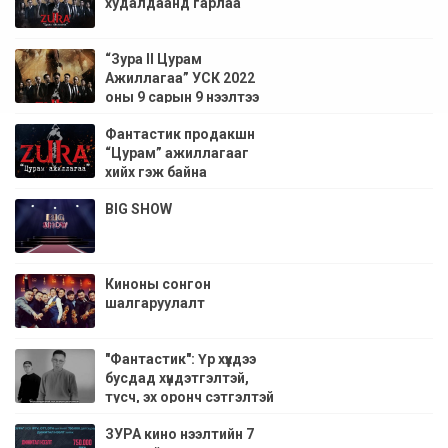
худалдаанд гарлаа
“Зура II Цурам
Ажиллагаа” УСК 2022
оны 9 сарын 9 нээлтээ
хийнэ
Фантастик продакшн
“Цурам” ажиллагааг
хийх гэж байна
BIG SHOW
Киноны сонгон
шалгаруулалт
"Фантастик": Үр хүүхдээ
бусдад хүндэтгэлтэй,
тусч, эх оронч сэтгэлтэй
хүн болгоё
ЗУРА кино нээлтийн 7