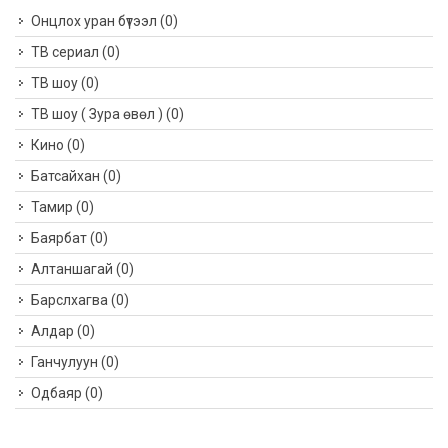
Онцлох уран бүтээл
(0)
ТВ сериал
(0)
ТВ шоу
(0)
ТВ шоу ( Зура өвөл )
(0)
Кино
(0)
Батсайхан
(0)
Тамир
(0)
Баярбат
(0)
Алтаншагай
(0)
Барслхагва
(0)
Алдар
(0)
Ганчулуун
(0)
Одбаяр
(0)