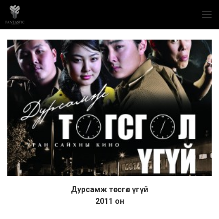
Дурсамж төгсгөл үгүй
Дэлгэрэнгүй
2011 он