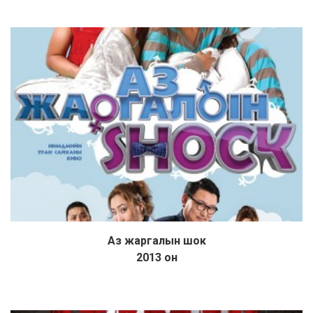
Аз жаргалын шок
Дэлгэрэнгүй
2013 он