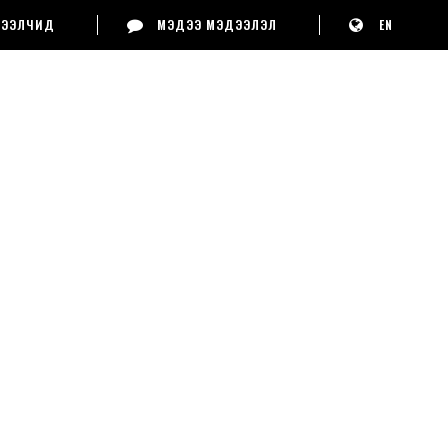
ҮТЭЭЛЧИД
МЭДЭЭ МЭДЭЭЛЭЛ
EN