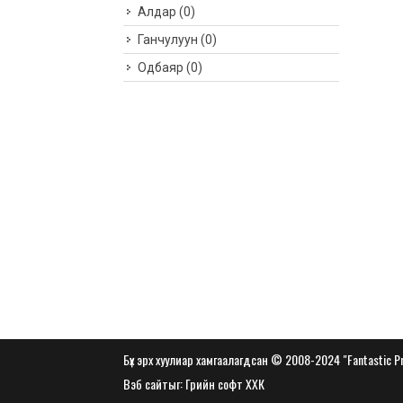
Алдар
(0)
Ганчулуун
(0)
Одбаяр
(0)
Бүх эрх хуулиар хамгаалагдсан © 2008-2024 "Fantastic P
Вэб сайт
ыг:
Грийн софт ХХК