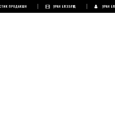
ТАСТИК ПРОДАКШН
УРАН БҮТЭЭЛҮҮД
УРАН Б