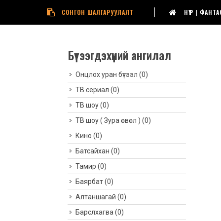
СОНГОН ШАЛГАРУУЛАЛТ
НҮҮР | ФАН
Бүтээгдэхүүний ангилал
Онцлох уран бүтээл
(0)
ТВ сериал
(0)
ТВ шоу
(0)
ТВ шоу ( Зура өвөл )
(0)
Кино
(0)
Батсайхан
(0)
Тамир
(0)
Баярбат
(0)
Алтаншагай
(0)
Барслхагва
(0)